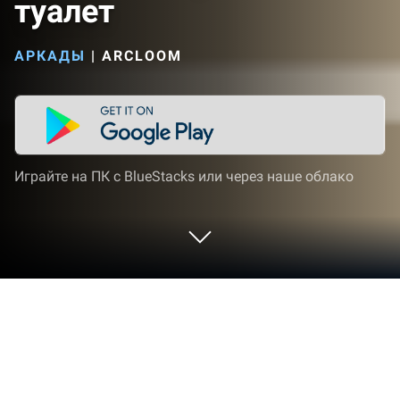
туалет
АРКАДЫ
|
ARCLOOM
Играйте на ПК с BlueStacks или через наше облако
Играйте камера Merge War: туалет
на ПК или Mac