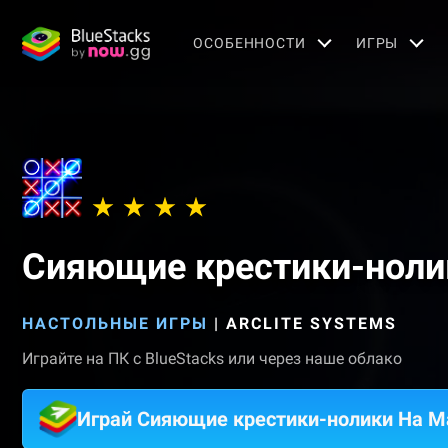
OСОБЕННОСТИ
ИГРЫ
Сияющие крестики-ноли
НАСТОЛЬНЫЕ ИГРЫ
|
ARCLITE SYSTEMS
Играйте на ПК с BlueStacks или через наше облако
Играй Сияющие крестики-нолики На M