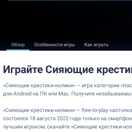
Обзор
Особенности игры
Как играть
Играйте Сияющие крести
«Сияющие крестики-нолики» — игра категории «Нас
для Android на ПК или Mac. Получите незабываемы
«Сияющие крестики-нолики» — free-to-play настолк
состоялся 18 августа 2022 года только на смартфон
лучшим игроком, скачайте «Сияющие крестики-нол