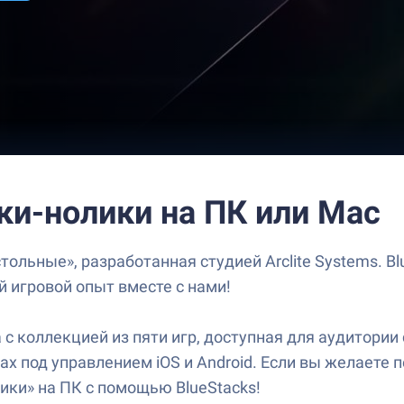
ки-нолики на ПК или Mac
тольные», разработанная студией Arclite Systems. 
й игровой опыт вместе с нами!
а с коллекцией из пяти игр, доступная для аудитори
ах под управлением iOS и Android. Если вы желаете 
ики» на ПК с помощью BlueStacks!