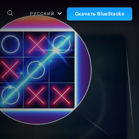
А
Скачать BlueStacks
РУССКИЙ