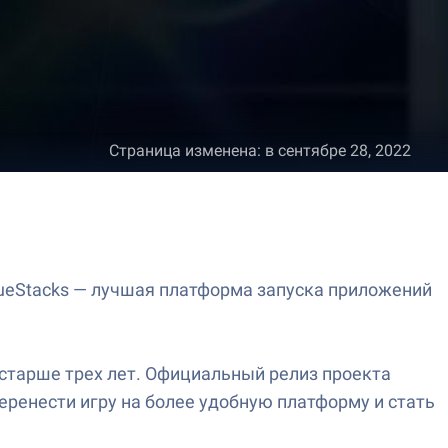
Страница изменена
:
в сентябре 28, 2022
BlueStacks — лучшая платформа запуска приложений
и старше трех лет. Официальный релиз проекта
перенести игру на более удобную платформу и стать