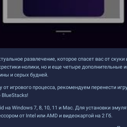
альное развлечение, которое спасет вас от скуки и
крестики-нолики, но и еще четыре дополнительные и
тины и серых будней.
у от игрового процесса, рекомендуем перенести игр
BlueStacks!
d на Windows 7, 8, 10, 11 и Mac. Для установки эму
ором от Intel или AMD и видеокартой на 2 Гб.