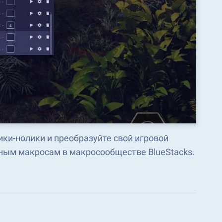
ки-нолики и преобразуйте свой игровой
ным макросам в макросообществе BlueStacks.