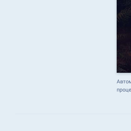
Автом
проце