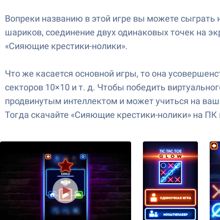
Вопреки названию в этой игре вы можете сыграть н
шариков, соединение двух одинаковых точек на экр
«Сияющие крестики-нолики».
Что же касается основной игры, то она усовершен
секторов 10×10 и т. д. Чтобы победить виртуальног
продвинутым интеллектом и может учиться на ваши
Тогда скачайте «Сияющие крестики-нолики» на ПК в