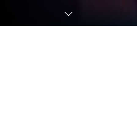
Играйте Valkyrie Force: Reborn на ПК
или Mac
Valkyrie Force: Reborn — игра категории
«Карточные», разработанная студией
EYOUGAME(USS). BlueStacks — лучшая
платформа игр для Android на ПК или Mac.
Получите незабываемый игровой опыт вместе с
нами!
Студия EYOUGAME(USS), разработчик известной