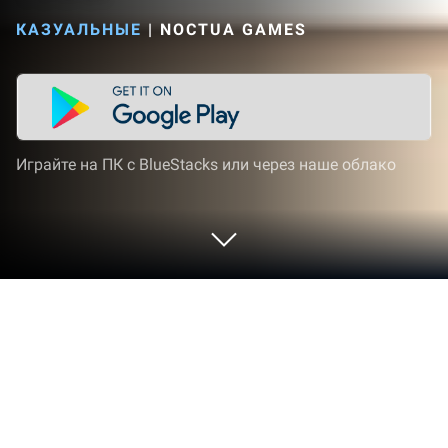
КАЗУАЛЬНЫЕ
|
NOCTUA GAMES
Играйте на ПК с BlueStacks или через наше облако
Играйте Hamster Jump: Cake Tower
на ПК или Mac
От новаторов и создателей из Noctua Games,