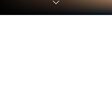
Играйте Моя говорящая Белла на
ПК или Mac
Продемонстрируйте свои способности в Моя
говорящая Белла, игре-сенсации жанра
Казуальные от Synergy Games Studio. С
BlueStacks ваша игра получит столь
необходимый драйв, благодаря точному
управлению, графике с высоким FPS и
первоклассным функциям на ПК или Mac.
О игре