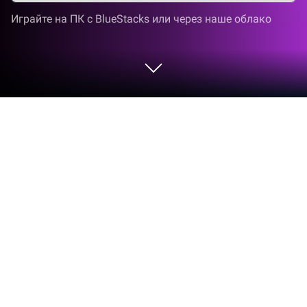
Играйте на ПК с BlueStacks или через наше облако
Играйте Shop Life: Simulator на ПК
или Mac
Окунитесь в мир Shop Life: Simulator,
захватывающей Казуальные игры от Hot Yeti
Studio. Играйте в эту Android игру с BlueStacks и
наслаждайтесь захватывающим игровым
процессом на ПК или Mac.