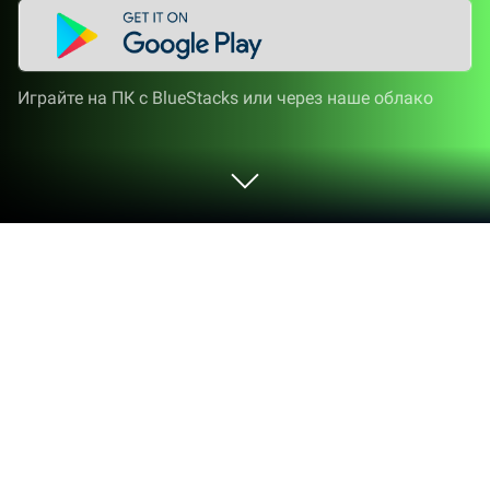
Играйте на ПК с BlueStacks или через наше облако
Играйте Малыш Панда: Первая
Помощь на ПК или Mac
«Малыш Панда: Первая Помощь» — игра
категории «Обучающие», разработанная студией
BabyBus. BlueStacks — лучшая платформа
запуска игр для Android на ПК или Mac. Получите