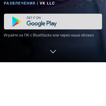
РАЗВЛЕЧЕНИЯ
|
VK LLC
Играйте на ПК с BlueStacks или через наше облако
Запустите VK Клипы: короткие
видео на PC или Mac
Пусть BlueStacks превратит ваш ПК, Mac или
ноутбук в идеальный дом для VK Клипы: