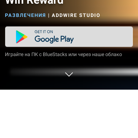
Win Reward
РАЗВЛЕЧЕНИЯ
|
ADDWIRE STUDIO
Играйте на ПК с BlueStacks или через наше облако
Запустите Win Reward на PC или
Mac
Пусть BlueStacks превратит ваш ПК, Mac или