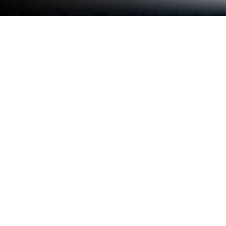
Запустите Молитвы православные
аудио Про на PC или Mac
Освободитесь от очевидных ограничений
вашего телефона. Используйте Молитвы
православные аудио Про, созданное Prayer Apps,
приложение жанра Музыка и аудио на ПК или
Mac с BlueStacks и поднимите свою игру на
новый уровень.
В этой версии «Молитвы православные аудио
Про» всё по-простому и удобно — список разных
молитв, никаких надоедливых баннеров или