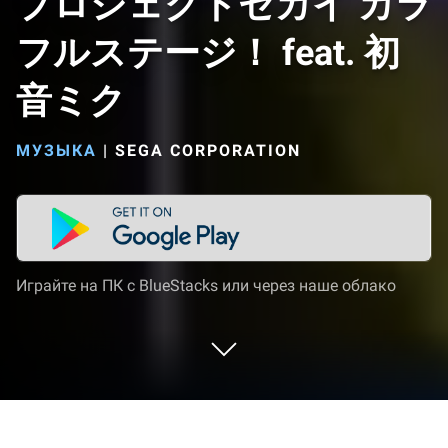
プロジェクトセカイ カラ
フルステージ！ feat. 初
音ミク
МУЗЫКА
|
SEGA CORPORATION
Играйте на ПК с BlueStacks или через наше облако