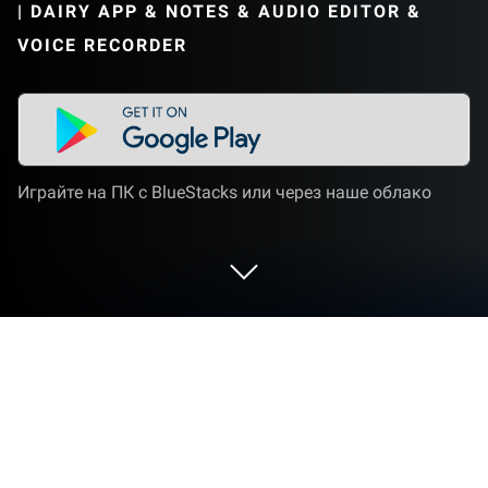
|
DAIRY APP & NOTES & AUDIO EDITOR &
VOICE RECORDER
Играйте на ПК с BlueStacks или через наше облако
Запустите Список дел: планер
напоминания на PC или Mac
«Список дел: планер напоминания» —