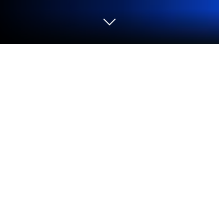
Играйте Block Blast: Puzzle Master
на ПК или Mac
Присоединяйтесь к миллионам, чтобы сыграть в
Block Blast: Puzzle Master, захватывающую игру
жанра Головоломки от miqi.flydream. С
BlueStacks вы всегда будете на шаг впереди
своего соперника, будучи готовым превзойти
его благодаря более быстрому игровому
процессу и лучшему управлению с помощью
мыши и клавиатуры на вашем ПК или Mac.