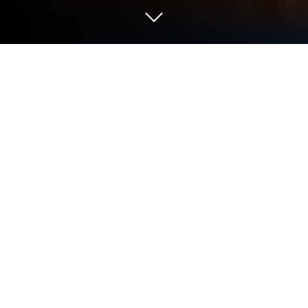
Играйте Goods Matching: 3D
Сортировка на ПК или Mac
От новаторов и создателей из Pleasure City,
Goods Matching: 3D Сортировка — это еще одно
увлекательное дополнение к миру игр жанра
Головоломки. Выйдите за пределы экрана
мобильного телефона и играйте в нее на ПК или
Mac. Вас ждет незабываемый опыт.
О игре
Goods Matching: 3D Сортировка — это прямо-таки