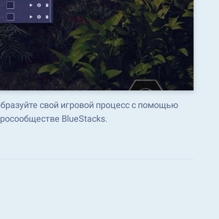
образуйте свой игровой процесс с помощью
росообществе BlueStacks.