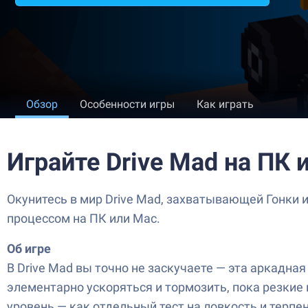
Обзор
Особенности игры
Как играть
Играйте Drive Mad на ПК 
Окунитесь в мир Drive Mad, захватывающей Гонки и
процессом на ПК или Mac.
Об игре
В Drive Mad вы точно не заскучаете — эта аркадная
элементарно ускоряться и тормозить, пока резкие 
уровень — как отдельный тест на ловкость и терп