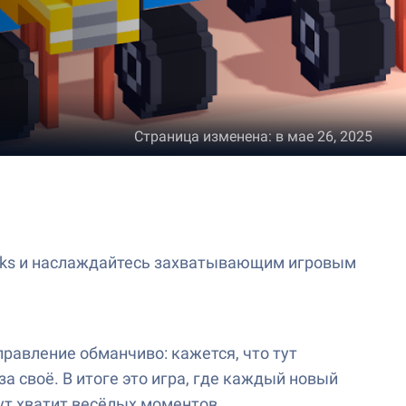
Страница изменена
:
в мае 26, 2025
Stacks и наслаждайтесь захватывающим игровым
правление обманчиво: кажется, что тут
а своё. В итоге это игра, где каждый новый
ут хватит весёлых моментов.