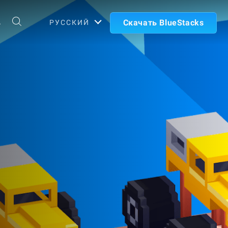
А
Скачать BlueStacks
РУССКИЙ