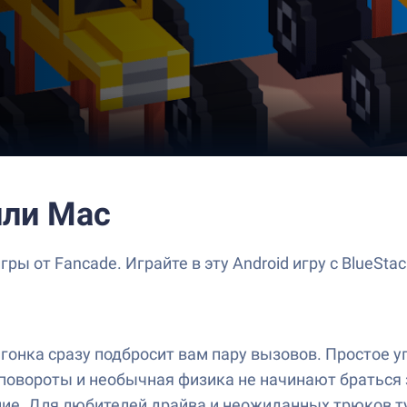
или Mac
гры от Fancade. Играйте в эту Android игру с Blue
 гонка сразу подбросит вам пару вызовов. Простое у
повороты и необычная физика не начинают браться з
ение. Для любителей драйва и неожиданных трюков т