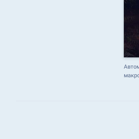
Автом
макро