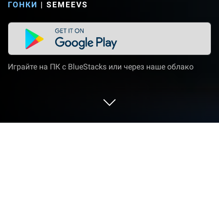
ГОНКИ
|
SEMEEVS
Играйте на ПК с BlueStacks или через наше облако
Играйте Hyper Drift! на ПК или Mac
Hyper Drift! — игра категории «Гонки»,
разработанная студией Semeevs. BlueStacks —
лучшая платформа игр для Android на ПК или