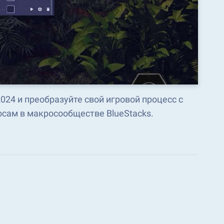
2024 и преобразуйте свой игровой процесс с
сам в макросообществе BlueStacks.