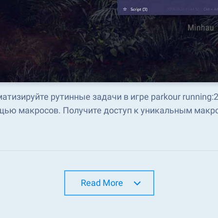
атизируйте рутинные задачи в игре parkour running:
ью макросов. Получите доступ к уникальным макро
Read More