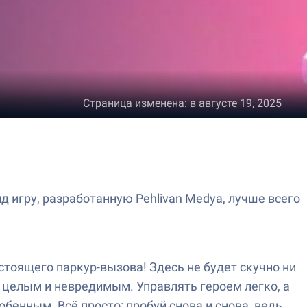
Страница изменена
:
в августе 19, 2025
 игру, разработанную Pehlivan Medya, лучше всего
настоящего паркур-вызова! Здесь не будет скучно ни
 целым и невредимым. Управлять героем легко, а
бенным. Всё просто: пробуй снова и снова, ведь