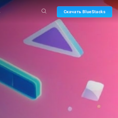
А
Скачать BlueStacks