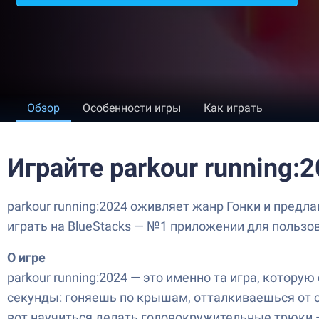
Обзор
Особенности игры
Как играть
Играйте parkour running:
parkour running:2024 оживляет жанр Гонки и пред
играть на BlueStacks — №1 приложении для пользо
О игре
parkour running:2024 — это именно та игра, которую
секунды: гоняешь по крышам, отталкиваешься от с
вот научиться делать головокружительные трюки — 