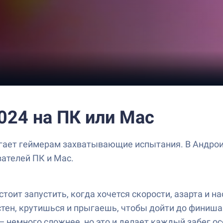
2024 на ПК или Mac
лагает геймерам захватывающие испытания. В Андроид
вателей ПК и Mac.
 стоит запустить, когда хочется скорости, азарта и 
тен, крутишься и прыгаешь, чтобы дойти до финиша
немного сложнее, но это и делает каждый забег осо