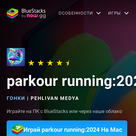
OСОБЕННОСТИ
ИГРЫ
parkour running:20
ГОНКИ
|
PEHLIVAN MEDYA
Играйте на ПК с BlueStacks или через наше облако
Играй parkour running:2024 На Mac