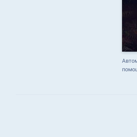
Автом
помощ