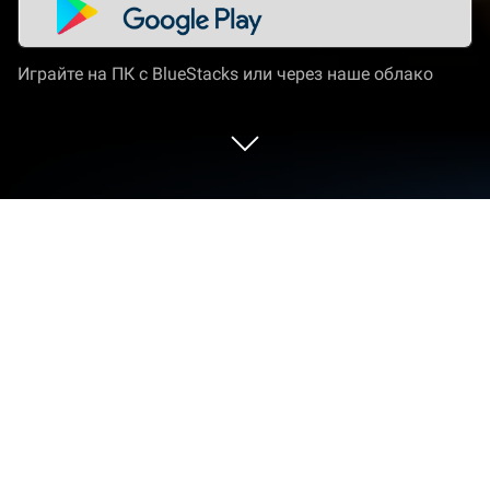
Играйте на ПК с BlueStacks или через наше облако
Играйте Stunt Mania 3D Pro на ПК
или Mac
От новаторов и создателей из Code Craft Games,
Stunt Mania 3D Pro — это еще одно
увлекательное дополнение к миру игр жанра
Гонки. Выйдите за пределы экрана мобильного
телефона и играйте в нее на ПК или Mac. Вас