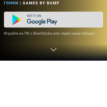
ГОНКИ
|
GAMES BY BUMP
Играйте на ПК с BlueStacks или через наше облако
Играйте Wild Runners на ПК или Mac
Wild Runners — игра категории «Гонки»,
разработанная студией Games by Bump.
BlueStacks — лучшая платформа (эмулятор) для