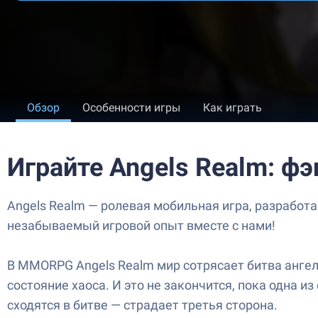
Обзор
Особенности игры
Как играть
Играйте Angels Realm: ф
Angels Realm — ролевая мобильная игра, разработа
незабываемый игровой опыт вместе с нами!
В MMORPG Angels Realm мир сотрясает битва ангел
состояние хаоса. И это не закончится, пока одна 
сходятся в битве — страдает третья сторона.