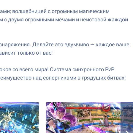
тами; волшебницей с огромным магическим
ном с двумя огромными мечами и неистовой жаждой
т снаряжения. Делайте это вдумчиво — каждое ваше
ависит только от вас!
ков со всего мира! Система синхронного PvP
преимущество над соперниками в грядущих битвах!