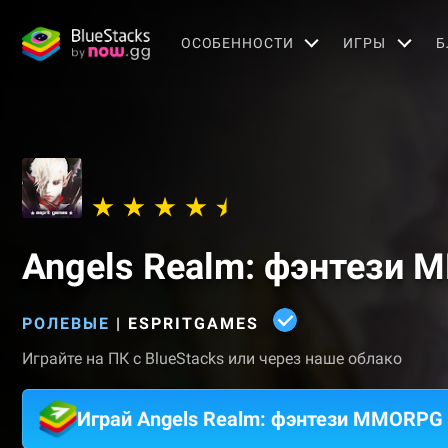
OСОБЕННОСТИ
ИГРЫ
Б
Angels Realm: фэнтези
РОЛЕВЫЕ
|
ESPRITGAMES
Играйте на ПК с BlueStacks или через наше облако
Играй Angels Realm: фэнтези MMORPG