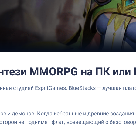
энтези MMORPG на ПК или
нная студией EspritGames. BlueStacks — лучшая плат
ов и демонов. Когда избранные и древние создания с
из сторон не поднимет флаг, возвещающий о безогов