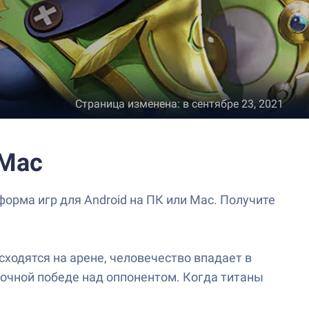
Страница изменена
:
в сентябре 23, 2021
 Mac
форма игр для Android на ПК или Mac. Получите
ходятся на арене, человечество впадает в
орочной победе над оппонентом. Когда титаны