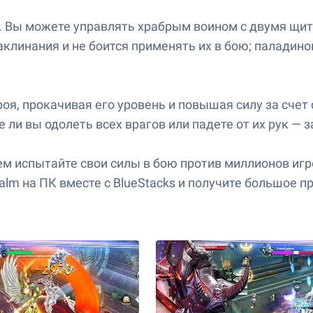
. Вы можете управлять храбрым воином с двумя щи
аклинания и не боится применять их в бою; палади
оя, прокачивая его уровень и повышая силу за сче
ли вы одолеть всех врагов или падете от их рук — з
м испытайте свои силы в бою против миллионов игро
alm на ПК вместе с BlueStacks и получите большое 