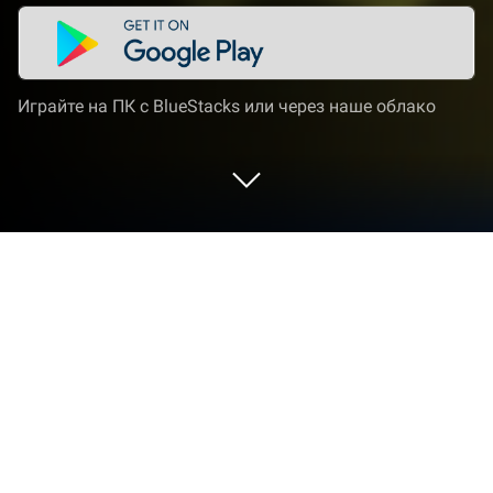
Играйте на ПК с BlueStacks или через наше облако
Играйте Angry Birds Evolution на ПК
или Mac
Откройте для себя новое приключение с Angry
Birds Evolution, игрой жанра Ролевые, созданной
Rovio Entertainment Corporation. Испытайте
удовольствие от игры с BlueStacks — самой