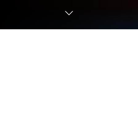
Играйте Crystal Knights на ПК или
Mac
Crystal Knights
— игра категории «Ролевые»,
разработанная студией
DAERI SOFT Inc.
BlueStacks — лучшая платформа (эмулятор) для
игр Android на ПК или Mac. Получите
незабываемый игровой опыт вместе с нами.
Добро пожаловать в мир Бессмертного Игниса!
Приготовьтесь отправиться в увлекательное