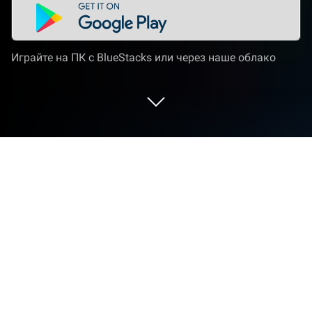
Играйте на ПК с BlueStacks или через наше облако
Играйте Glamrock Workshop
Animations на ПК или Mac
Glamrock Workshop Animations — игра категории
«Ролевые», разработанная студией PacificBuffer.
BlueStacks — лучшая платформа игр для Android
на ПК или Mac. Получите незабываемый