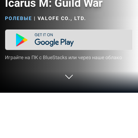
Icarus M: Guild War
РОЛЕВЫЕ
|
VALOFE CO., LTD.
Играйте на ПК с BlueStacks или через наше облако
Играйте Icarus M: Guild War на ПК
или Mac