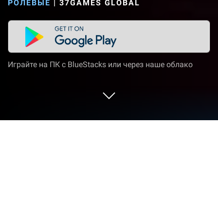
РОЛЕВЫЕ
|
37GAMES GLOBAL
Играйте на ПК с BlueStacks или через наше облако
Играйте Lootborn Warriors на ПК или
Mac
Присоединяйтесь к миллионам, чтобы сыграть в
Lootborn Warriors, захватывающую игру жанра