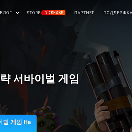
БЛОГ
STORE
ПАРТНЕР
ПОДДЕРЖК
% СКИДКИ
 전략 서바이벌 게임
이벌 게임 На