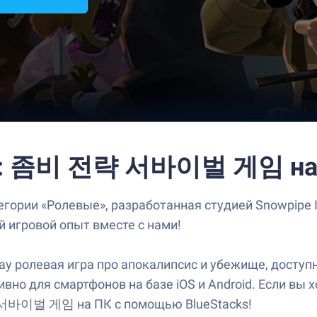
): 좀비 전략 서바이벌 게임 на 
«Ролевые», разработанная студией Snowpipe Inc.
й игровой опыт вместе с нами!
левая игра про апокалипсис и убежище, доступная
вно для смартфонов на базе iOS и Android. Если вы 
서바이벌 게임 на ПК с помощью BlueStacks!