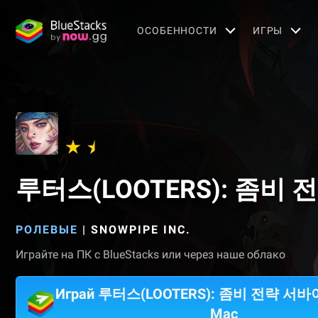
OСОБЕННОСТИ
ИГРЫ
루터스(LOOTERS): 좀비
РОЛЕВЫЕ
|
SNOWPIPE INC.
Играйте на ПК с BlueStacks или через наше облако
Играй 루터스(LOOTERS): 좀비 전략 서바
Mac