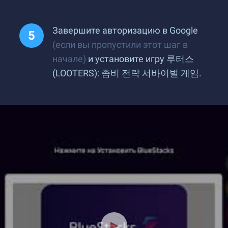
Завершите авторизацию в Google
(если вы пропустили этот шаг в
начале)
и установите игру 루터스
(LOOTERS): 좀비 전략 서바이벌 게임.