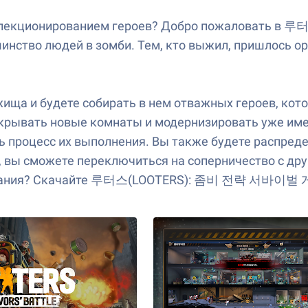
 коллекционированием героев? Добро пожаловат
инство людей в зомби. Тем, кто выжил, пришлось о
бежища и будете собирать в нем отважных героев, ко
открывать новые комнаты и модернизировать уже им
ь процесс их выполнения. Вы также будете распреде
vE, вы сможете переключиться на соперничество с д
ивания? Скачайте 루터스(LOOTERS): 좀비 전략 서바이벌 게임 