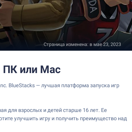
Страница изменена
:
в мае 23, 2023
ПК или Mac
 BlueStacks — лучшая платформа запуска игр
 для взрослых и детей старше 16 лет. Ее
хотите улучшить игру и получить преимущество над