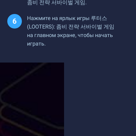
좀비 전략 서바이벌 게임.
Нажмите на ярлык игры 루터스
(LOOTERS): 좀비 전략 서바이벌 게임
на главном экране, чтобы начать
играть.