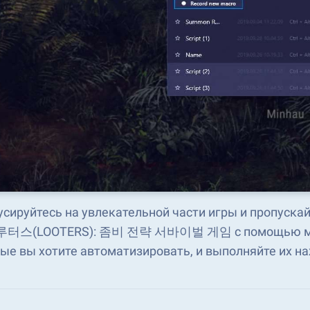
сируйтесь на увлекательной части игры и пропускай
 루터스(LOOTERS): 좀비 전략 서바이벌 게임 с помощью макр
ые вы хотите автоматизировать, и выполняйте их н