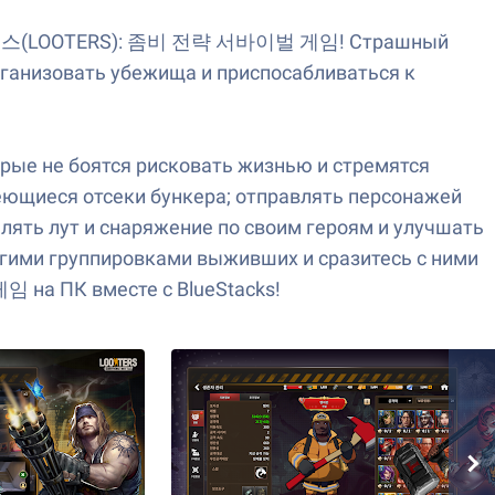
ь в 루터스(LOOTERS): 좀비 전략 서바이벌 게임! Страшный
рганизовать убежища и приспосабливаться к
торые не боятся рисковать жизнью и стремятся
еющиеся отсеки бункера; отправлять персонажей
лять лут и снаряжение по своим героям и улучшать
ругими группировками выживших и сразитесь с ними
на ПК вместе с BlueStacks!