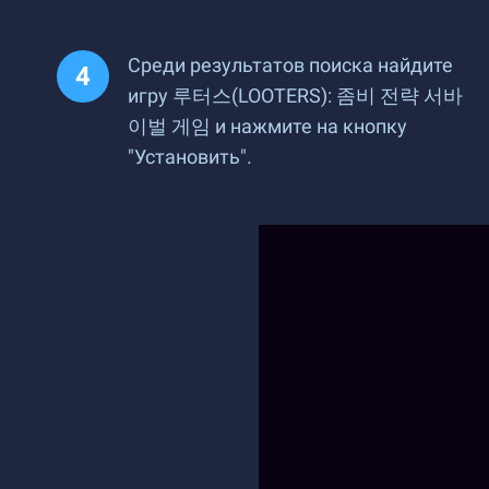
Среди результатов поиска найдите
игру 루터스(LOOTERS): 좀비 전략 서바
이벌 게임 и нажмите на кнопку
"Установить".