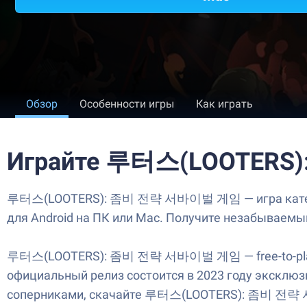
Обзор
Особенности игры
Как играть
Играйте 루터스(LOOTERS
루터스(LOOTERS): 좀비 전략 서바이벌 게임 — игра категории 
для Android на ПК или Mac. Получите незабываемы
루터스(LOOTERS): 좀비 전략 서바이벌 게임 — free-to-play ро
официальный релиз состоится в 2023 году эксклюзи
соперниками, скачайте 루터스(LOOTERS): 좀비 전략 