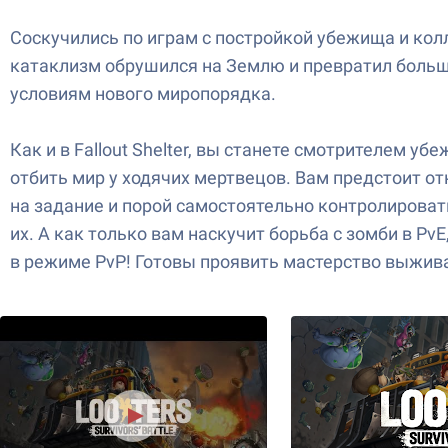
Соскучились по играм с постройкой убежища и
катаклизм обрушился на Землю и превратил больш
условиям нового миропорядка.
Как и в Fallout Shelter, вы станете смотрителем у
отбить мир у ходячих мертвецов. Вам предстоит 
на задание и порой самостоятельно контролироват
их. А как только вам наскучит борьба с зомби в P
в режиме PvP! Готовы проявить мастерство выж