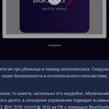
WATCH VIDEO
 про убежище в период апокалипсиса. Снаружи в
оазис безопасности и относительного спокойствия,
онах, то знаете, насколько это неудобно. Маленьки
рать долго, а сенсорное управление подводит в сам
S): 좀비 전략 서바이벌 게임
на ПК с помощью BlueStack