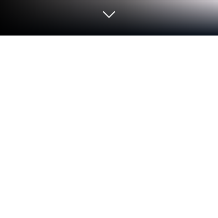
Играйте RPG Crystal Ortha на ПК или
Mac
RPG Crystal Ortha — игра категории “Ролевые”,
разработанная студией KEMCO. BlueStacks —
лучшая платформа игр для Android на ПК или
Mac. Получите незабываемый игровой опыт
вместе с нами.
Приключенческая однопользовательская RPG
RPG Crystal Ortha с первых минут геймплея