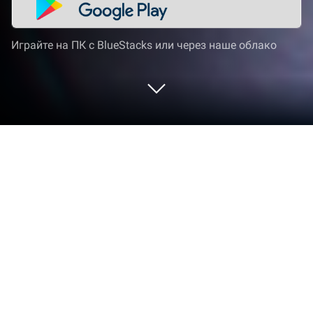
Играйте на ПК с BlueStacks или через наше облако
Играйте Tap Force на ПК или Mac
Tap Force — игра категории «Ролевые»,
разработанная студией Race Cat. BlueStacks —
лучшая платформа игр для Android на ПК или
Mac. Получите незабываемый игровой опыт
вместе с нами.