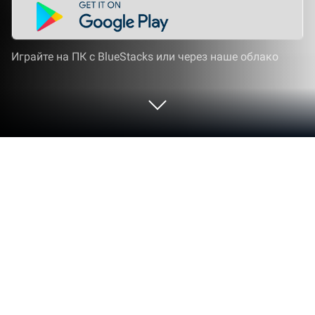
Играйте на ПК с BlueStacks или через наше облако
Играйте Draw Bricks на ПК или Mac
Draw Bricks — игра категории «Казуальные»,
разработанная студией BRUNO SOUSA.
BlueStacks — лучшая платформа игр для Android
на ПК или Mac. Получите незабываемый
игровой опыт вместе с нами.