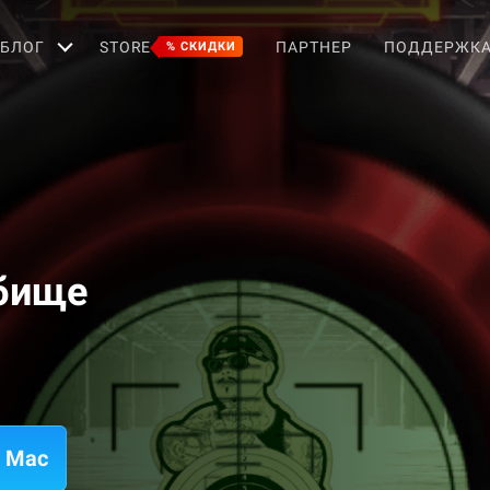
БЛОГ
STORE
ПАРТНЕР
ПОДДЕРЖК
% СКИДКИ
бище
а Mac