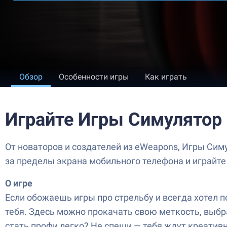
Обзор
Особенности игры
Как играть
Играйте Игры Симулятор
От новаторов и создателей из eWeapons, Игры Сим
за пределы экрана мобильного телефона и играйте
О игре
Если обожаешь игры про стрельбу и всегда хотел 
тебя. Здесь можно прокачать свою меткость, выбр
стать профи легко? Не спеши — тебя ждут креатив