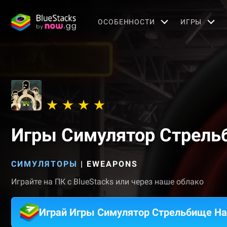
OСОБЕННОСТИ
ИГРЫ
Игры Симулятор Стрель
СИМУЛЯТОРЫ
|
EWEAPONS
Играйте на ПК с BlueStacks или через наше облако
Играй Игры Симулятор Стрельбище Н