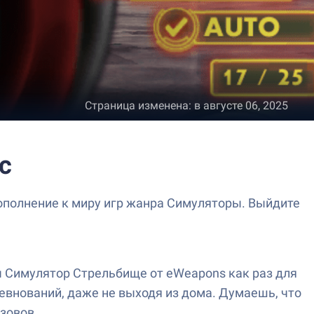
Страница изменена
:
в августе 06, 2025
c
ополнение к миру игр жанра Симуляторы. Выйдите
ы Симулятор Стрельбище от eWeapons как раз для
евнований, даже не выходя из дома. Думаешь, что
зовов.