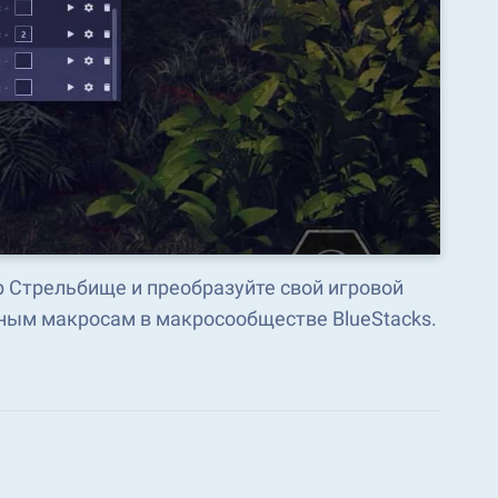
 Стрельбище и преобразуйте свой игровой
ным макросам в макросообществе BlueStacks.