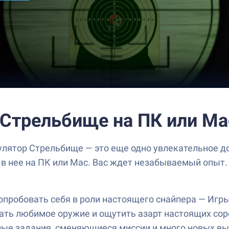
 Стрельбище на ПК или Ma
улятор Стрельбище — это еще одно увлекательное д
 в нее на ПК или Mac. Вас ждет незабываемый опыт.
попробовать себя в роли настоящего снайпера — Игр
ать любимое оружие и ощутить азарт настоящих сор
ные задания, сменяющиеся миссии и много новых вы