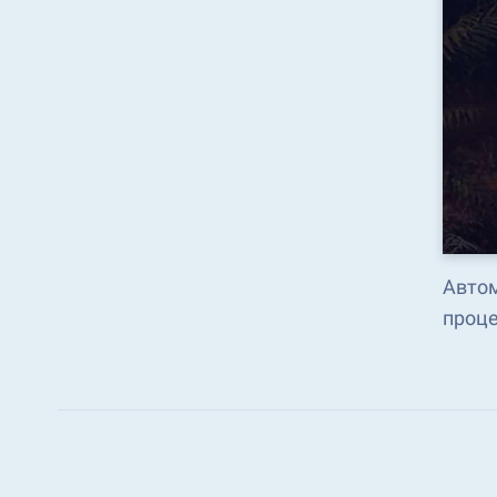
Автом
проце