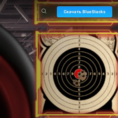
А
Скачать BlueStacks