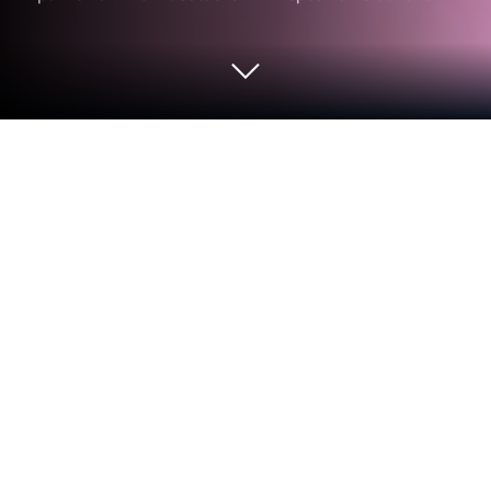
Играйте кумир по жизни:
школьница на ПК или Mac
Присоединяйтесь к миллионам, чтобы сыграть в
кумир по жизни: школьница, захватывающую
игру жанра Симуляторы от micro game. С
BlueStacks вы всегда будете на шаг впереди
своего соперника, будучи готовым превзойти
его благодаря более быстрому игровому
процессу и лучшему управлению с помощью