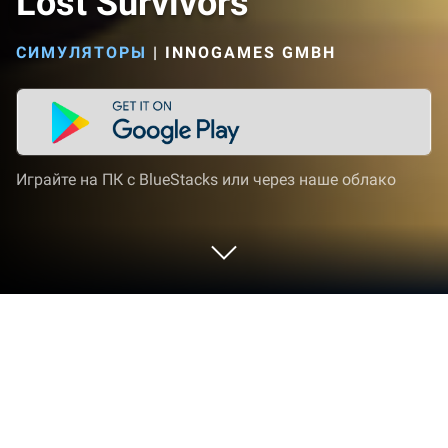
Lost Survivors
СИМУЛЯТОРЫ
|
INNOGAMES GMBH
Играйте на ПК с BlueStacks или через наше облако
Играйте Lost Survivors на ПК или
Mac
Lost Survivors — игра категории «Симуляторы»,