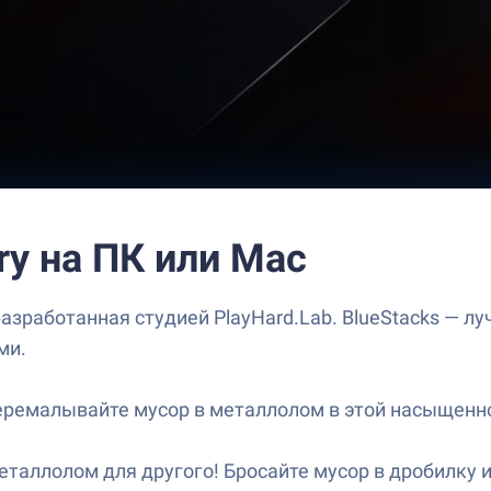
ry на ПК или Mac
разработанная студией PlayHard.Lab. BlueStacks — л
ми.
и перемалывайте мусор в металлолом в этой насыщенн
о металлолом для другого! Бросайте мусор в дробилк