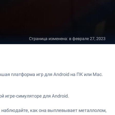
Страница изменена
:
в феврале 27, 2023
учшая платформа игр для Android на ПК или Mac.
ой игре-симуляторе для Android.
у и наблюдайте, как она выплевывает металлолом,