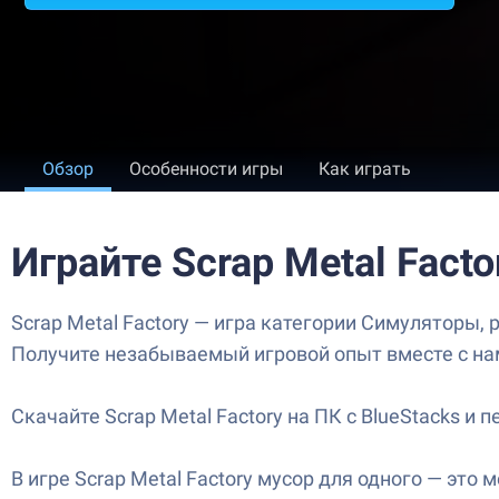
Обзор
Особенности игры
Как играть
Играйте Scrap Metal Facto
Scrap Metal Factory — игра категории Симуляторы, 
Получите незабываемый игровой опыт вместе с на
Скачайте Scrap Metal Factory на ПК с BlueStacks 
В игре Scrap Metal Factory мусор для одного — эт