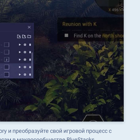
ory и преобразуйте свой игровой процесс с
сам в макросообществе BlueStacks.