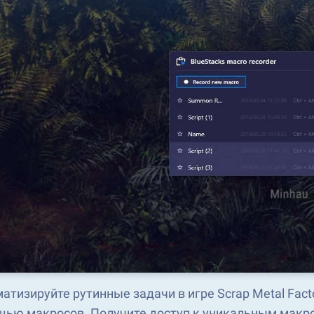
атизируйте рутинные задачи в игре Scrap Metal Fact
ью макросов. Получите доступ к уникальным макро