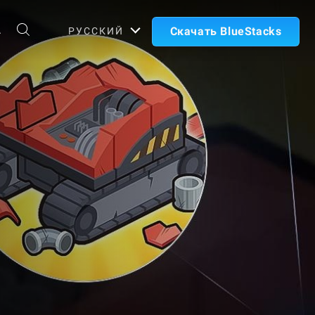
А
Скачать BlueStacks
РУССКИЙ