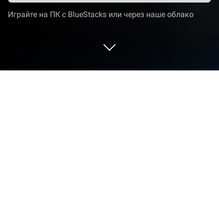
Играйте на ПК с BlueStacks или через наше облако
Играйте Subtransit Drive на ПК или
Mac
Окунитесь в мир Subtransit Drive,
захватывающей Симуляторы игры от Wagon
Software LLC. Играйте в эту Android игру с
BlueStacks и наслаждайтесь захватывающим
игровым процессом на ПК или Mac.