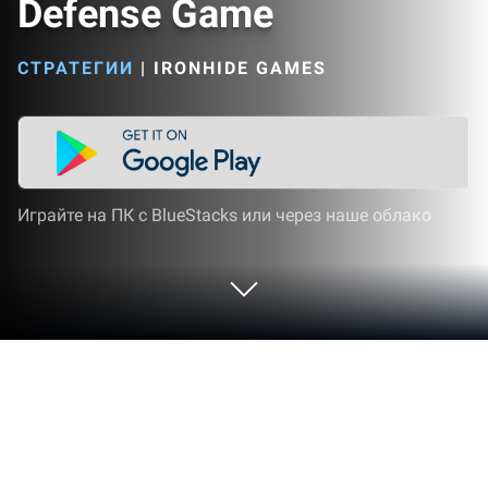
Defense Game
СТРАТЕГИИ
|
IRONHIDE GAMES
Играйте на ПК с BlueStacks или через наше облако
Играйте Junkworld - Tower Defense
Game на ПК или Mac