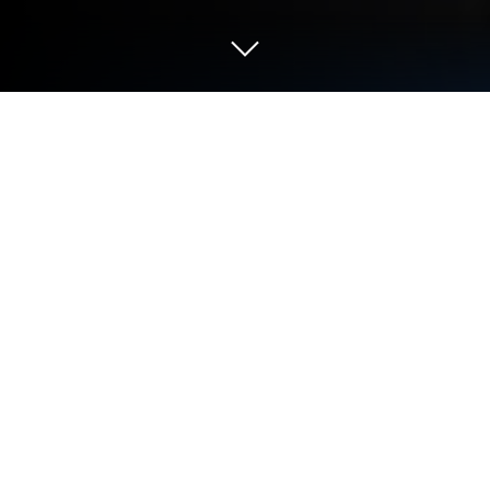
Играйте Mythgard CCG на ПК или
Mac
Mythgard CCG — игра категории «Стратегии»,
разработанная студией Rhino Games Inc.
BlueStacks — лучшая платформа игр для Android
на ПК или Mac. Получите незабываемый
игровой опыт вместе с нами. Представляем
вашему вниманию свежий проект, который не
оставит равнодушным всех любителей
коллекционных карточных игр (ККИ).