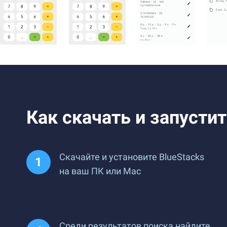
Как скачать и запусти
Скачайте и установите BlueStacks
на ваш ПК или Mac
Среди результатов поиска найдите