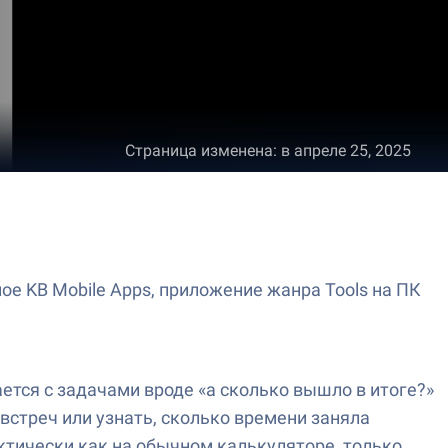
Страница изменена
:
в апреле 25, 2025
е KB Mobile Apps, приложение жанра Tools на ПК
ется с задачами вроде «а сколько вышло в итоге?»
встреч или узнать, сколько времени заняла
тически как на обычном калькуляторе, только