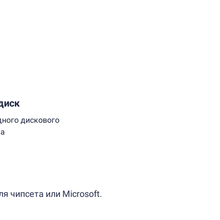
диск
дного дискового
ва
 чипсета или Microsoft.