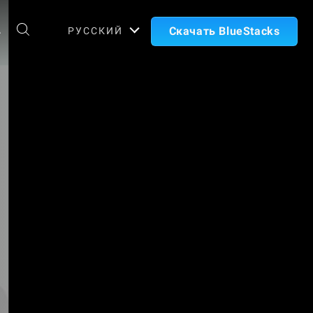
А
Скачать BlueStacks
РУССКИЙ