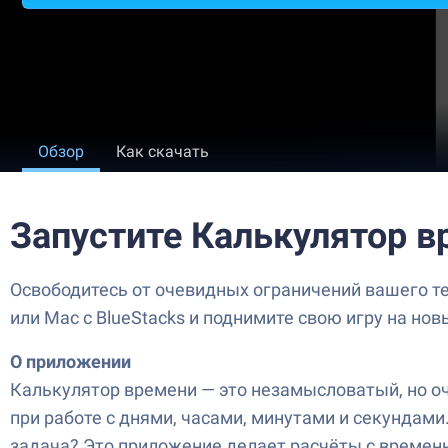
Обзор
Как скачать
Запустите Калькулятор в
Освободитесь от очевидных ограничений вашего те
или Mac с BlueStacks и поднимите свою игру на нов
О приложении
Калькулятор времени — это незамысловатый, но оч
при работе с днями, часами, минутами и секундами
задача? Это приложение делает расчёты с време