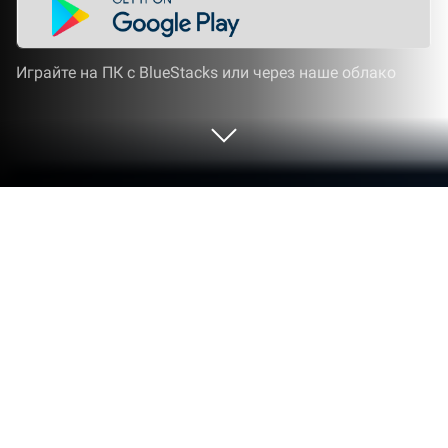
Играйте на ПК с BlueStacks или через наше облако
Запустите YouTube на PC или Mac
Усовершенствуйте свой опыт. Попробуйте
YouTube — фантастическое приложение в жанре
Video Players & Editors от Google LLC, не
отрываясь от своего ноутбука, ПК или Mac,
только на BlueStacks.