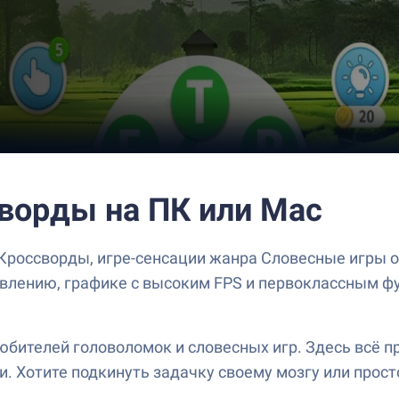
сворды на ПК или Mac
 Кроссворды, игре-сенсации жанра Словесные игры от
авлению, графике с высоким FPS и первоклассным ф
бителей головоломок и словесных игр. Здесь всё пр
. Хотите подкинуть задачку своему мозгу или просто