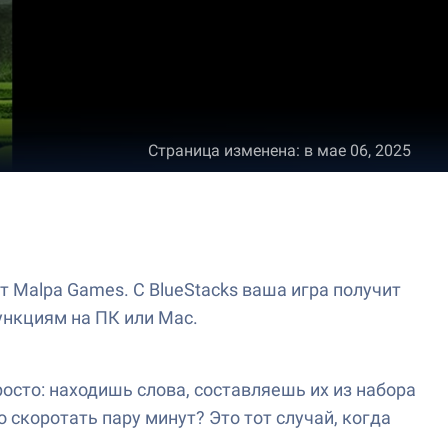
Страница изменена
:
в мае 06, 2025
 Malpa Games. С BlueStacks ваша игра получит
ункциям на ПК или Mac.
осто: находишь слова, составляешь их из набора
 скоротать пару минут? Это тот случай, когда