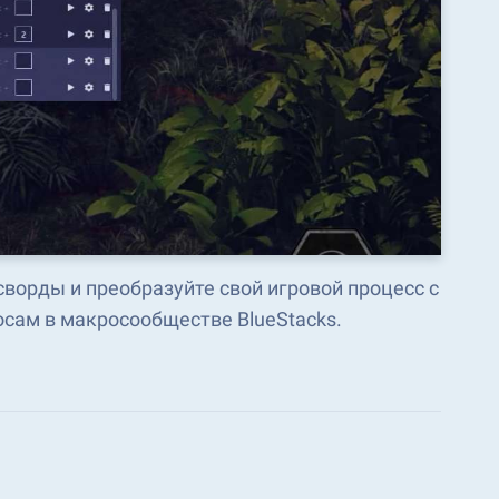
сворды и преобразуйте свой игровой процесс с
сам в макросообществе BlueStacks.