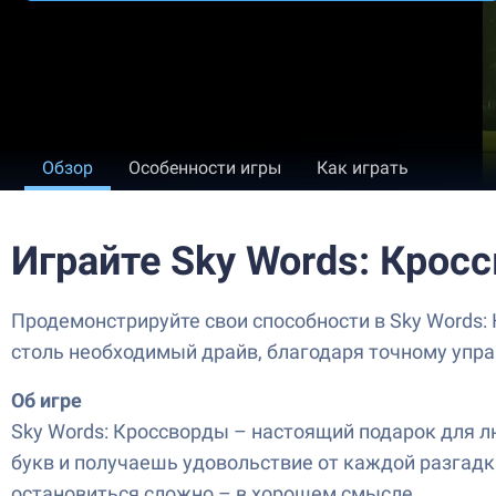
Обзор
Особенности игры
Как играть
Играйте Sky Words: Крос
Продемонстрируйте свои способности в Sky Words:
столь необходимый драйв, благодаря точному упр
Об игре
Sky Words: Кроссворды – настоящий подарок для лю
букв и получаешь удовольствие от каждой разгадки
остановиться сложно – в хорошем смысле.