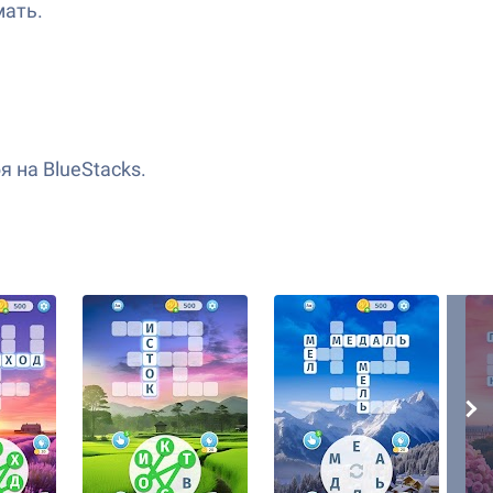
мать.
 на BlueStacks.