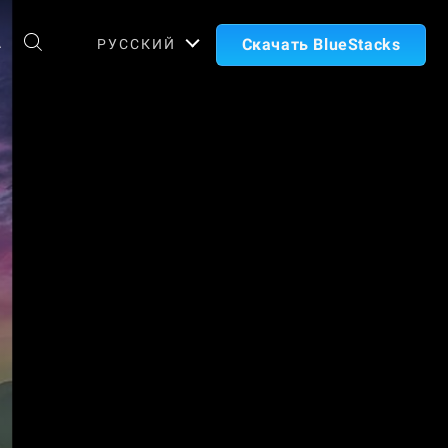
А
Скачать BlueStacks
РУССКИЙ