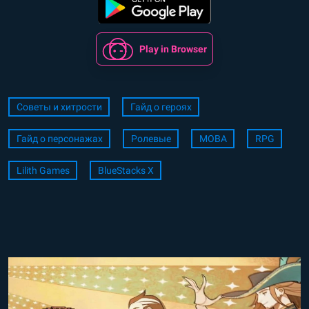
Play in Browser
Советы и хитрости
Гайд о героях
Гайд о персонажах
Ролевые
MOBA
RPG
Lilith Games
BlueStacks X