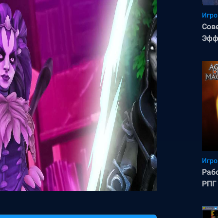
Игро
Сов
Эфф
Magi
Игро
Раб
РПГ 