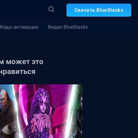
А
Скачать BlueStacks
Коды активации
Видео BlueStacks
м может это
нравиться