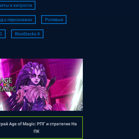
веты и хитрости
йд о персонажах
Ролевые
G
BlueStacks X
рай Age of Magic: РПГ и стратегия На
ПК