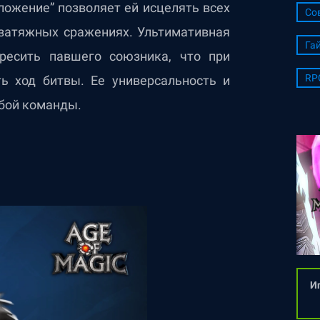
ожение” позволяет ей исцелять всех
Со
 затяжных сражениях. Ультимативная
Га
кресить павшего союзника, что при
RP
ь ход битвы. Ее универсальность и
бой команды.
Иг