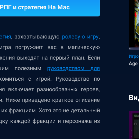
 РПГ и стратегия На Mac
егия
, захватывающую
ролевую игру
,
 игра погружает вас в магическую
Игро
жения выходят на первый план. Если
Age 
ашим полезным
руководством для
омиться с игрой. Руководство по
ия включает разнообразных героев,
Ви
и. Ниже приведено краткое описание
их фракциям. Хотя это не детальный
одку каждой фракции и персонажа из