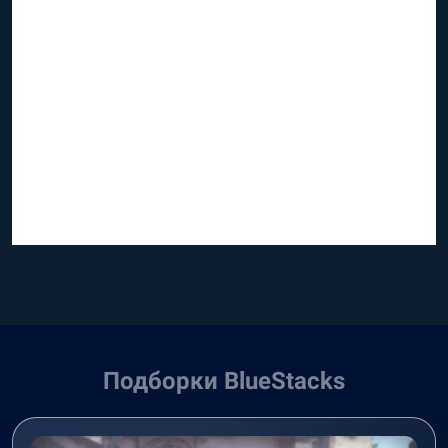
Подборки BlueStacks