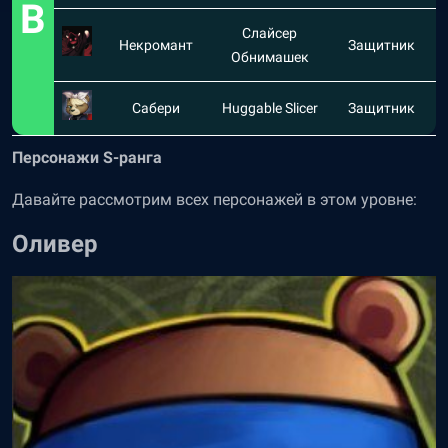
B
Слайсер
Некромант
Защитник
Обнимашек
Сабери
Huggable Slicer
Защитник
Персонажи S-ранга
Давайте рассмотрим всех персонажей в этом уровне:
Оливер