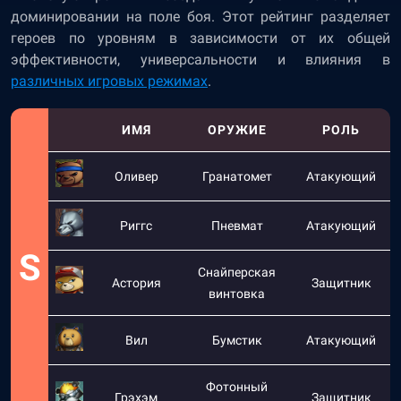
доминировании на поле боя. Этот рейтинг разделяет
героев по уровням в зависимости от их общей
эффективности, универсальности и влияния в
различных игровых режимах
.
ИМЯ
ОРУЖИЕ
РОЛЬ
Оливер
Гранатомет
Атакующий
Риггс
Пневмат
Атакующий
S
Снайперская
Астория
Защитник
винтовка
Вил
Бумстик
Атакующий
Фотонный
Грэхэм
Защитник