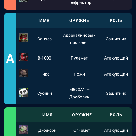
рефрактор
ИМЯ
ОРУЖИЕ
РОЛЬ
Адреналиновый
Санчез
Защитник
пистолет
A
B-1000
Пулемет
Атакующий
Никс
Ножи
Атакующий
M590A1 —
Суонни
Защитник
Дробовик
ИМЯ
ОРУЖИЕ
РОЛЬ
Джексон
Огнемет
Атакующий