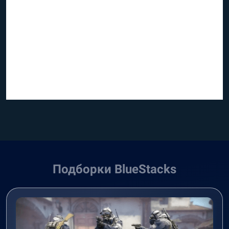
Подборки BlueStacks