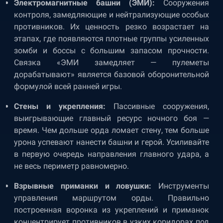
Электромагнитные башни (ЭМИ):
Сооружения
контроля, замедляющие и нейтрализующие особых
противников. Их ценность резко возрастает на
этапах, где появляются плотные группы усиленных
зомби и боссы с большим запасом прочности.
Связка «ЭМИ замедляет — пулеметы
дорабатывают» является базовой оборонительной
формулой всей ранней игры.
Стены и укрепления:
Пассивные сооружения,
выигрывающие главный ресурс ночного боя —
время. Чем дольше орда ломает стену, тем больше
урона успевают нанести башни и герой. Усиливайте
в первую очередь направления главного удара, а
не весь периметр равномерно.
Взрывные приманки и ловушки:
Инструменты
управления маршрутом орды. Правильно
построенная воронка из укреплений и приманок
концентрирует противников в узких коридорах под