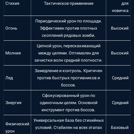
Стихия
Тактическое применение
для
новичка
Периодический урон по площади.
Огонь
Эффективен против плотных
Высокий
скоплений рядовых зомби.
Цепной урон, перескакивающий
Молния
между целями. Оптимален для
Высокий
зачистки волн средней плотности.
Замедление и контроль. Критичен
Лед
против быстрых противников и
Средний
боссов.
Сфокусированный урон по
Энергия
одиночным целям. Основной
Средний
инструмент против боссов.
Универсальная база без стихийных
Физический
условий. Стабилен на всех этапах
Базовый
урон