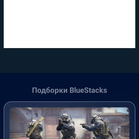
Подборки BlueStacks