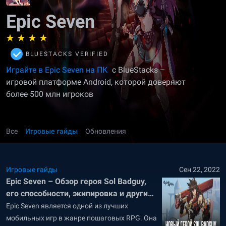
Epic Seven
BLUESTACKS VERIFIED
Играйте в Epic Seven на ПК
с BlueStacks –
игровой платформе Android, которой доверяют
более 500 млн игроков
Все
Игровые гайды
Обновления
Игровые гайды
Сен 22, 2022
Epic Seven – Обзор героя Sol Badguy,
его способности, экипировка и другие
аспекты
Epic Seven является одной из лучших
мобильных игр в жанре пошаговых RPG. Она