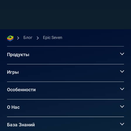
протяжении многих лет получала
положительные отзывы, сохраняя высокий
рейтинг 4.6 в Google Play Store и 4.4 в iOS App
Store,...
Блог
Epic Seven
Продукты
Игры
Oсобенности
О Нас
База Знаний