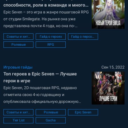
способности, роли в команде и многое
другое
Epic Seven – это игра в жанре пошаговой RPG
от студии Smilegate. На рынке она уже
представлена почти 4 года, но она по-
прежнему считается одной из лучших RPG
Советы и хитрости
Гайд о героях
Гайд о персонажах
игр в 2022 году. Не так давно прошло
Ролевые
RPG
ежегодное киберспортивное мероприятие
E7WC 2022 (Epic Seven World Cup). На нем
разработчики анонсировали календарь
обновлений...
Игровые гайды
Сен 15, 2022
Топ героев в Epic Seven — Лучшие
герои в игре
Epic Seven, 2D пошаговая RPG, недавно
отметила свою 4-ю годовщину и
опубликовала официальную дорожную
карту (roadmap) на оставшуюся половину
Советы и хитрости
Ролевые
Epic Seven
2022 и начало 2023 года. Игра,
Tier List
Gacha
разработанная и изданная Smilegate, на