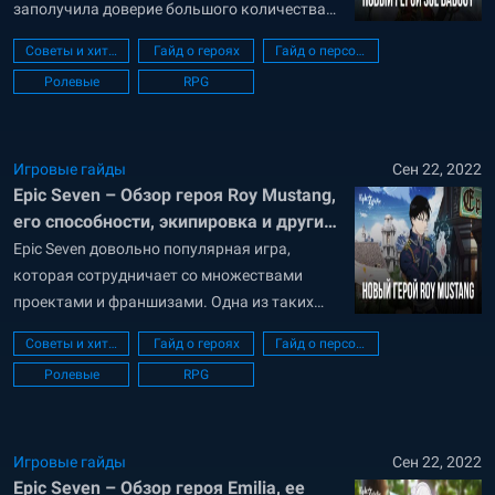
заполучила доверие большого количества
геймеров по всему миру. Разработчики Epic
Советы и хитрости
Гайд о героях
Гайд о персонажах
Seven тщательно прорабатывают каждый
Ролевые
RPG
игровой аспект, начиная с потрясающей 2D
графики, визуализации всех умений и
заканчивая продуманными сражениями и
разнообразной коллекцией персонажей. Epic
Игровые гайды
Сен 22, 2022
Epic Seven – Обзор героя Roy Mustang,
Seven доступна для бесплатного
его способности, экипировка и другие
скачивания...
аспекты
Epic Seven довольно популярная игра,
которая сотрудничает со множествами
проектами и франшизами. Одна из таких
коллабораций случилась не так давно
Советы и хитрости
Гайд о героях
Гайд о персонажах
между Epic Seven и франшизой FullMetal
Ролевые
RPG
Alchemist Brotherhood. В игре представили
три уникальных персонажа из вселенной
FMA. Среди доступных героев в Epic Seven вы
теперь найдете Edward Elric, Riza Hawkeye и
Игровые гайды
Сен 22, 2022
Epic Seven – Обзор героя Emilia, ее
Roy...