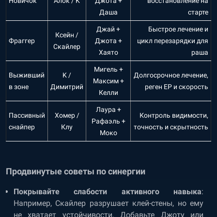
Новичок
Алок / K
Джота +
восстановление на
Даша
старте
Джай +
Быстрое лечение и
Ксейн /
Фраггер
Джота +
цикл перезарядки для
Скайлер
Хаято
раша
Мигель +
Выживший
K /
Долгосрочное лечение,
Максим +
в зоне
Димитрий
реген EP и скорость
Келли
Лаура +
Пассивный
Хомер /
Контроль видимости,
Рафаэль +
снайпер
Клу
точность и скрытность
Моко
Продвинутые советы по синергии
Покрывайте слабости активного навыка
:
Например, Скайлер разрушает клей-стены, но ему
не хватает устойчивости. Добавьте Джоту или