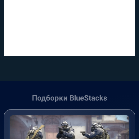
Подборки BlueStacks