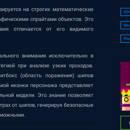
зируется на строгих математических
RP
афическими спрайтами объектов. Это
Blu
твия отличается от его видимого
Pla
ального внимания исключительно в
егией при анализе узких проходов.
хитбокс (область поражения) шипов
амой иконки персонажа представляет
льной модели. Это знание позволяет
рах от шипов, генерируя безопасные
озможными.