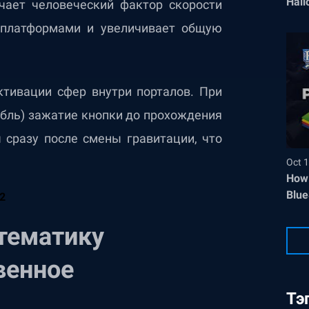
Hall
чает человеческий фактор скорости
 платформами и увеличивает общую
ктивации сфер внутри порталов. При
абль) зажатие кнопки до прохождения
 сразу после смены гравитации, что
Oct 1
How 
Blue
тематику
венное
Тэ