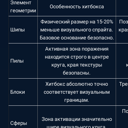
Элемент
Особенность хитбокса
геометрии
Физический размер на 15-20%
Поз
Шипы
меньше визуального спрайта.
кра
Базовое основание безопасно.
Активная зона поражения
находится строго в центре
Пилы
круга, края текстуры
безопасны.
Хитбокс абсолютно точно
Тре
Блоки
соответствует визуальным
границам.
По
Зона активации значительно
Сферы
шире визуального круга.