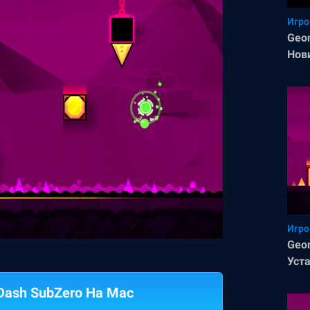
Игро
Geo
Нов
Игро
Geo
Уст
Dash SubZero На Mac