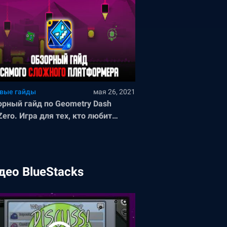
вые гайды
мая 26, 2021
орный гайд по Geometry Dash
ero. Игра для тех, кто любит
жности!
део BlueStacks