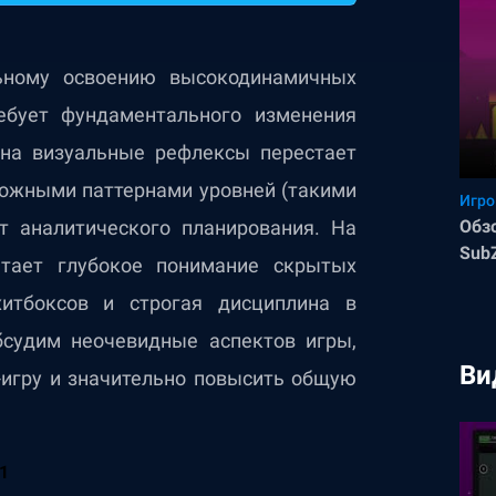
ьному освоению высокодинамичных
бует фундаментального изменения
 на визуальные рефлексы перестает
ложными паттернами уровней (такими
Игро
т аналитического планирования. На
Обз
SubZ
етает глубокое понимание скрытых
сло
итбоксов и строгая дисциплина в
бсудим неочевидные аспектов игры,
Ви
-игру и значительно повысить общую