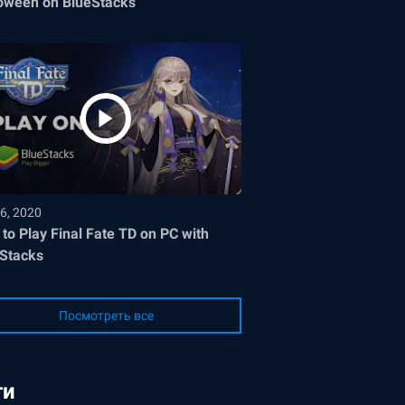
oween on BlueStacks
6, 2020
to Play Final Fate TD on PC with
Stacks
Посмотреть все
ги