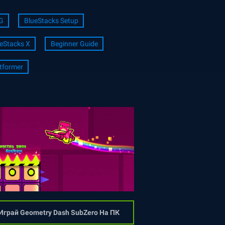
G
BlueStacks Setup
eStacks X
Beginner Guide
tformer
Играй Geometry Dash SubZero На ПК