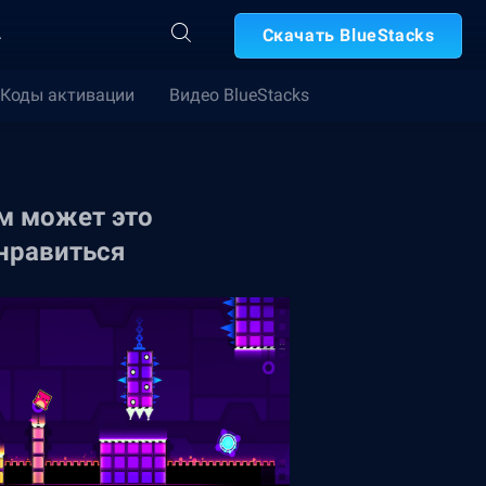
А
Скачать BlueStacks
Коды активации
Видео BlueStacks
м может это
нравиться