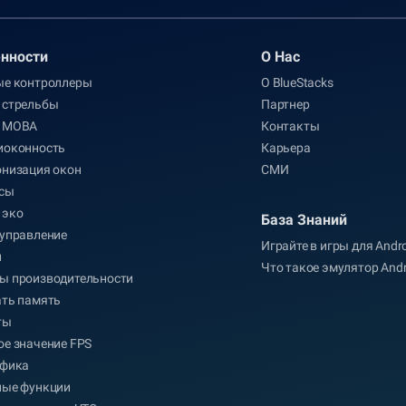
нности
О Нас
ые контроллеры
О BlueStacks
 стрельбы
Партнер
 MOBA
Контакты
иоконность
Карьера
онизация окон
СМИ
сы
 эко
База Знаний
управление
Играйте в игры для Andr
л
Что такое эмулятор Andr
ы производительности
ать память
ты
е значение FPS
афика
ные функции