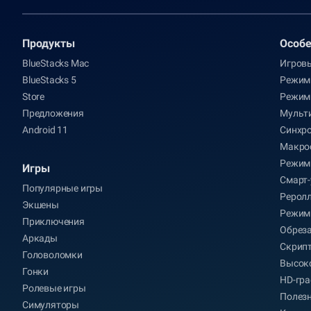
Продукты
Oсобе
BlueStacks Mac
Игров
BlueStacks 5
Режим
Store
Режим
Предложения
Мульт
Android 11
Синхр
Макро
Режим
Игры
Смарт-
Популярные игры
Рерол
Экшены
Режим
Приключения
Обрез
Аркады
Скрип
Головоломки
Высоко
Гонки
HD-гр
Ролевые игры
Полез
Симуляторы