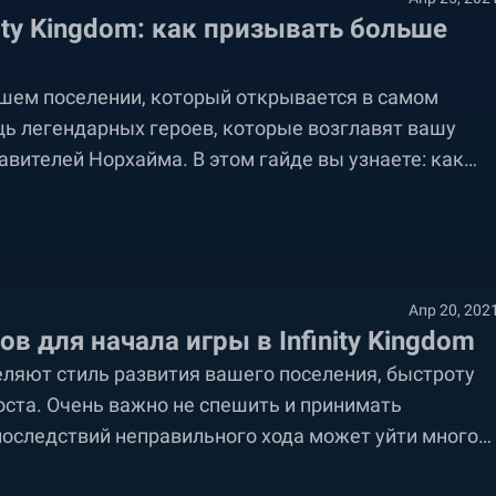
nity Kingdom: как призывать больше
вашем поселении, который открывается в самом
щь легендарных героев, которые возглавят вашу
равителей Норхайма. В этом гайде вы узнаете: как
Апр 20, 202
в для начала игры в Infinity Kingdom
деляют стиль развития вашего поселения, быстроту
оста. Очень важно не спешить и принимать
последствий неправильного хода может уйти много
от ошибочных действий, и они бесславно бросают