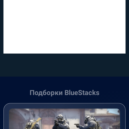
Подборки BlueStacks